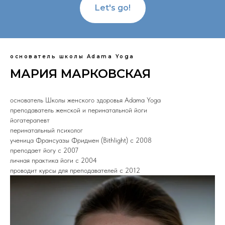
Let's go!
основатель школы Adama Yoga
МАРИЯ МАРКОВСКАЯ
основатель Школы женского здоровья Adama Yoga
преподаватель женской и перинатальной йоги
йогатерапевт
перинатальный психолог
ученица Франсуазы Фридмен (Bithlight) c 2008
преподает йогу с 2007
личная практика йоги с 2004
проводит курсы для преподавателей с 2012